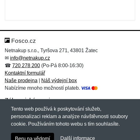
Fosco.cz
Netnakup s.r.o., Tyršova 271, 43801 Žatec
✉
info@netnakup.cz
☎
720 278 200
(Po-Pá 8:00-16:30)
Kontaktní formulář
Naše prodejna
|
Náš výdejní box
Nabízíme mnoho možností plateb.
Zákaznický servis
Tento web používá k poskytování služeb,
Novinky emailem
personalizaci reklam a analýze návštěvnosti soubory
cookie. Používáním tohoto webu s tím souhlasíte.
Copyright © 2007-2026 (19 let s vámi)
Netnakup.cz
&
Další informace
Beru na vědomí