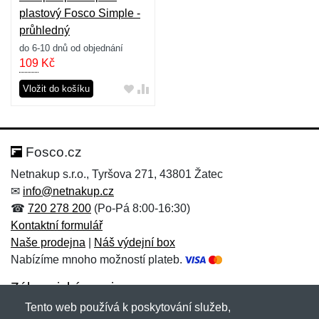
plastový Fosco Simple -
průhledný
do 6-10 dnů od objednání
109
Kč
Vložit do košíku
Fosco.cz
Netnakup s.r.o., Tyršova 271, 43801 Žatec
✉
info@netnakup.cz
☎
720 278 200
(Po-Pá 8:00-16:30)
Kontaktní formulář
Naše prodejna
|
Náš výdejní box
Nabízíme mnoho možností plateb.
Zákaznický servis
Tento web používá k poskytování služeb,
Novinky emailem