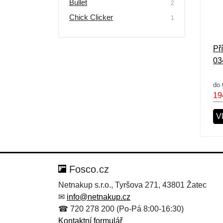
Bullet
2
Chick Clicker
1
Př
034
do 
19
Vl
Fosco.cz
Netnakup s.r.o., Tyršova 271, 43801 Žatec
✉
info@netnakup.cz
☎ 720 278 200 (Po-Pá 8:00-16:30)
Kontaktní formulář