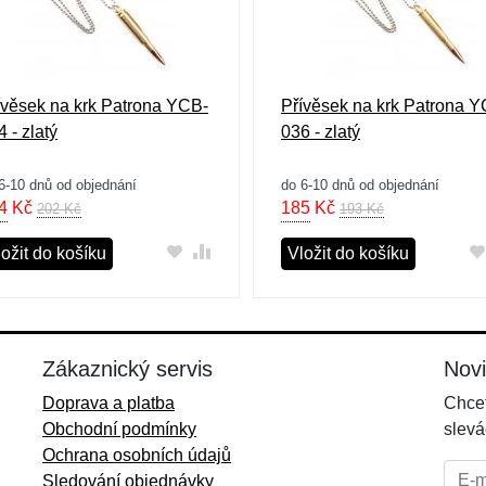
ívěsek na krk Patrona YCB-
Přívěsek na krk Patrona 
 - zlatý
036 - zlatý
6-10 dnů od objednání
do 6-10 dnů od objednání
4
Kč
185
Kč
202 Kč
193 Kč
ožit do košíku
Vložit do košíku
Zákaznický servis
Nov
Doprava a platba
Chcet
Obchodní podmínky
slevá
Ochrana osobních údajů
E-mai
Sledování objednávky