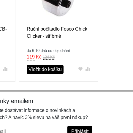
YCB-
Ruční počítadlo Fosco Chick
Clicker - stříbrné
do 6-10 dnů od objednání
119
Kč
124 Kč
Vložit do košíku
inky emailem
e dostávat informace o novinkách a
ch? A navíc 3% slevu na váš první nákup?
l:
Přihlásit