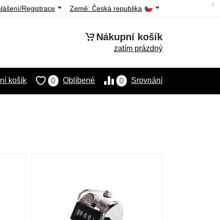
hlášení/Registrace
Země:
Česká republika
Nákupní košík
zatím prázdný
í košík
Oblíbené
Srovnání
0
0