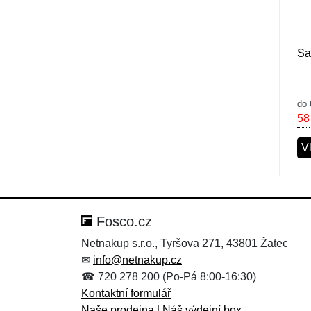
Sa
do 
58
Vl
Fosco.cz
Netnakup s.r.o., Tyršova 271, 43801 Žatec
✉
info@netnakup.cz
☎ 720 278 200 (Po-Pá 8:00-16:30)
Kontaktní formulář
Naše prodejna
|
Náš výdejní box