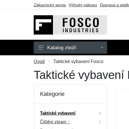
Zákaznický servis
Výhody nákupu
Doprava a plat
Katalog zboží
Dětské
Úvod
Taktické vybavení Fosco
Doplňky
Taktické vybavení
Outdoor
Batohy a tašky
Kategorie
Taktické vybavení
Dárkové poukazy
Taktické vybavení
4
Čištění zbraní
+
Výprodej
1