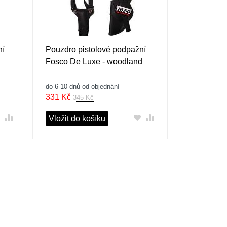
ní
Pouzdro pistolové podpažní
Fosco De Luxe - woodland
do 6-10 dnů od objednání
331
Kč
345 Kč
Vložit do košíku