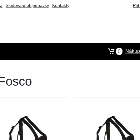
ba
Sledování objednávky
Kontakty
Při
Nákupn
0
 Fosco