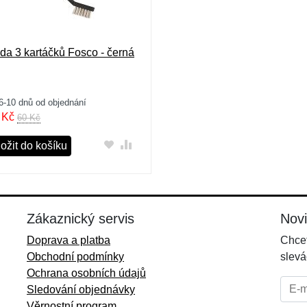
da 3 kartáčků Fosco - černá
6-10 dnů od objednání
Kč
60 Kč
ožit do košíku
Zákaznický servis
Nov
Doprava a platba
Chcet
Obchodní podmínky
slevá
Ochrana osobních údajů
E-mai
Sledování objednávky
Věrnostní program