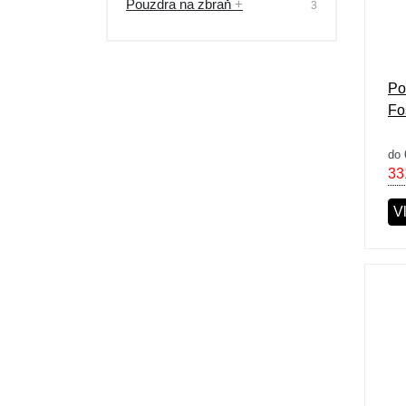
Pouzdra na zbraň
+
3
Po
Fo
do 
33
Vl