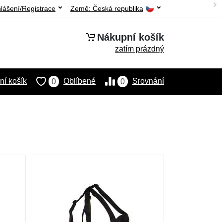
hlášení/Registrace
Země:
Česká republika
Nákupní košík
zatím prázdný
í košík
Oblíbené
Srovnání
0
0