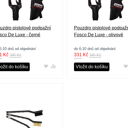
uzdro pistolové podpažní
Pouzdro pistolové podpaž
sco De Luxe - černé
Fosco De Luxe - olivové
6-10 dnů od objednání
do 6-10 dnů od objednání
1
Kč
331
Kč
345 Kč
345 Kč
ožit do košíku
Vložit do košíku