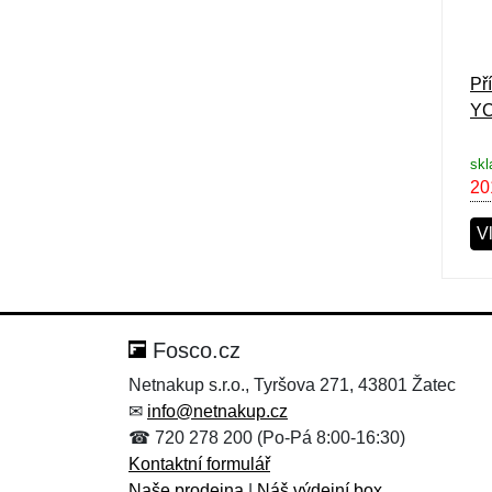
Př
YC
sk
20
Vl
Fosco.cz
Netnakup s.r.o., Tyršova 271, 43801 Žatec
✉
info@netnakup.cz
☎ 720 278 200 (Po-Pá 8:00-16:30)
Kontaktní formulář
Naše prodejna
|
Náš výdejní box