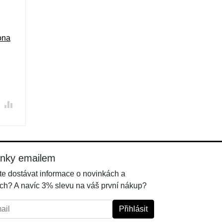
ona
inky emailem
e dostávat informace o novinkách a
ch? A navíc 3% slevu na váš první nákup?
l:
Přihlásit