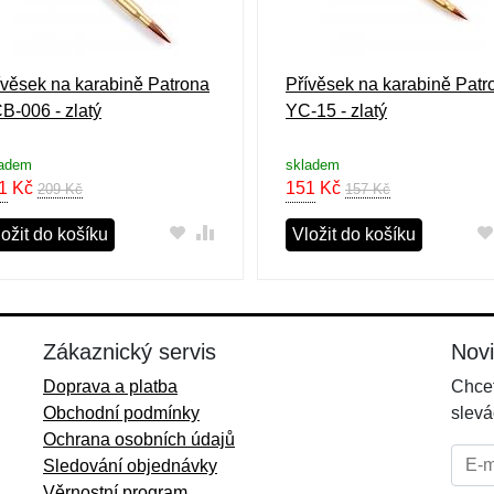
ívěsek na karabině Patrona
Přívěsek na karabině Patr
B-006 - zlatý
YC-15 - zlatý
ladem
skladem
1
Kč
151
Kč
209 Kč
157 Kč
ožit do košíku
Vložit do košíku
Zákaznický servis
Nov
Doprava a platba
Chcet
Obchodní podmínky
slevá
Ochrana osobních údajů
E-mai
Sledování objednávky
Věrnostní program