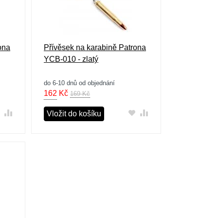
ona
Přívěsek na karabině Patrona
YCB-010 - zlatý
do 6-10 dnů od objednání
162
Kč
169 Kč
Vložit do košíku