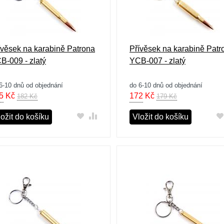
ívěsek na karabině Patrona
Přívěsek na karabině Patr
B-009 - zlatý
YCB-007 - zlatý
6-10 dnů od objednání
do 6-10 dnů od objednání
5
Kč
172
Kč
182 Kč
179 Kč
ožit do košíku
Vložit do košíku