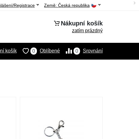
hlášení/Registrace
Země:
Česká republika
Nákupní košík
zatím prázdný
í košík
Oblíbené
Srovnání
0
0