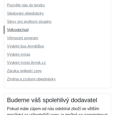
Pozvěte nás do tendru
Sledování objednávky
Slevy pro profesní skupiny
Velkoobchod
Věrnostní program
Výdejní box ArmikBox
Výdejní místa
Výdejní místo Armik.cz
Záruka nejlepší ceny
Změna a zrušení objednávky
Budeme váš spolehlivý dodavatel
Pokud máte zájem od nás odebírat zboží ve větším
množství za výhodnější ceny, je možné se zaregistrovat