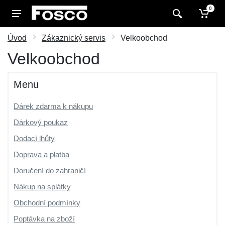
0
Úvod
Zákaznický servis
Velkoobchod
Velkoobchod
Menu
Dárek zdarma k nákupu
Dárkový poukaz
Dodací lhůty
Doprava a platba
Doručení do zahraničí
Nákup na splátky
Obchodní podmínky
Poptávka na zboží