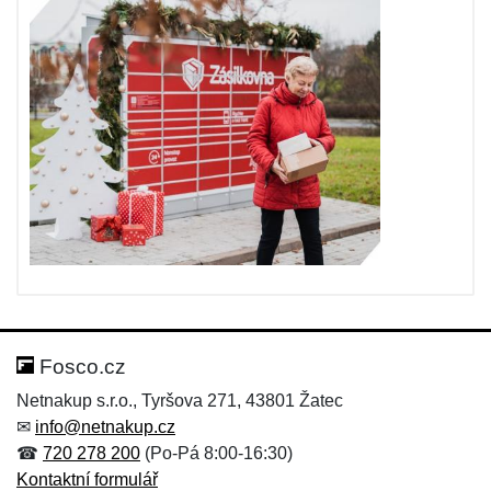
Fosco.cz
Netnakup s.r.o., Tyršova 271, 43801 Žatec
✉
info@netnakup.cz
☎
720 278 200
(Po-Pá 8:00-16:30)
Kontaktní formulář