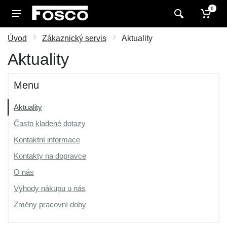
0
Úvod
Zákaznický servis
Aktuality
Aktuality
Menu
Aktuality
Často kladené dotazy
Kontaktní informace
Kontakty na dopravce
O nás
Výhody nákupu u nás
Změny pracovní doby