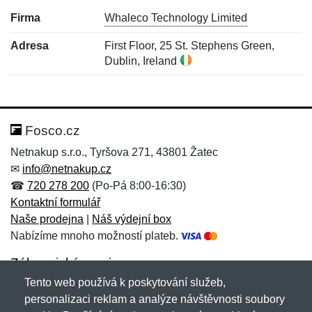
Firma
Whaleco Technology Limited
Adresa
First Floor, 25 St. Stephens Green,
Dublin, Ireland
Nová recenze
Nový dotaz
Hodnocení:
Jméno:
*
*
Fosco.cz
Netnakup s.r.o., Tyršova 271, 43801 Žatec
✉
info@netnakup.cz
Jméno:
E-mail:
*
*
☎
720 278 200
(Po-Pá 8:00-16:30)
Kontaktní formulář
Naše prodejna
|
Náš výdejní box
Nabízíme mnoho možností plateb.
E-mail:
*
Zpráva
*
Zákaznický servis
Tento web používá k poskytování služeb,
Novinky emailem
personalizaci reklam a analýze návštěvnosti soubory