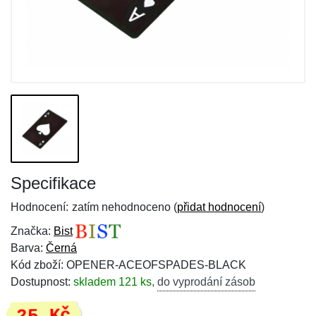
Specifikace
Hodnocení:
zatím nehodnoceno (
přidat hodnocení
)
Značka:
Bist
Barva:
Černá
Kód zboží: OPENER-ACEOFSPADES-BLACK
Dostupnost:
skladem 121 ks
,
do vyprodání zásob