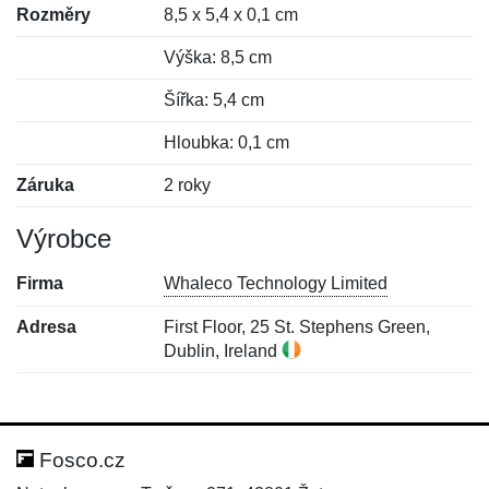
Rozměry
8,5 x 5,4 x 0,1 cm
Výška: 8,5 cm
Šířka: 5,4 cm
Hloubka: 0,1 cm
Záruka
2 roky
Výrobce
Firma
Whaleco Technology Limited
Adresa
First Floor, 25 St. Stephens Green,
Dublin, Ireland
Nová recenze
Nový dotaz
Hodnocení:
Jméno:
*
*
Fosco.cz