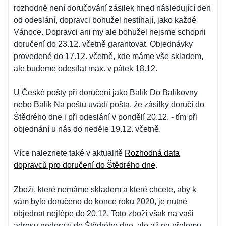
rozhodně není doručování zásilek hned následující den
od odeslání, dopravci bohužel nestíhají, jako každé
Vánoce. Dopravci ani my ale bohužel nejsme schopni
doručení do 23.12. včetně garantovat. Objednávky
provedené do 17.12. včetně, kde máme vše skladem,
ale budeme odesílat max. v pátek 18.12.
U České pošty při doručení jako Balík Do Balíkovny
nebo Balík Na poštu uvádí pošta, že zásilky doručí do
Štědrého dne i při odeslání v pondělí 20.12. - tím při
objednání u nás do neděle 19.12. včetně.
Více naleznete také v aktualitě
Rozhodná data
dopravců pro doručení do Štědrého dne
.
Zboží, které nemáme skladem a které chcete, aby k
vám bylo doručeno do konce roku 2020, je nutné
objednat nejlépe do 20.12. Toto zboží však na vaši
adresu nedorazí do Štědrého dne, ale až na přelomu