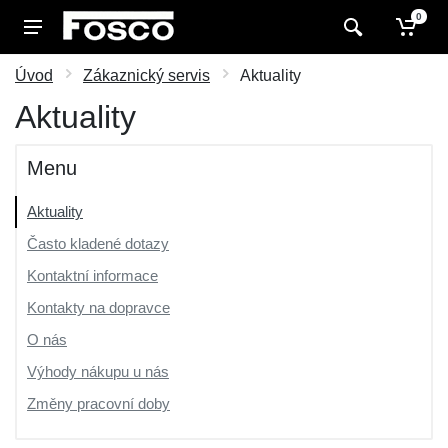
0
Úvod
Zákaznický servis
Aktuality
Aktuality
Menu
Aktuality
Často kladené dotazy
Kontaktní informace
Kontakty na dopravce
O nás
Výhody nákupu u nás
Změny pracovní doby