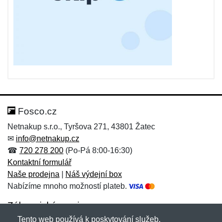
Fosco.cz
Netnakup s.r.o., Tyršova 271, 43801 Žatec
✉
info@netnakup.cz
☎
720 278 200
(Po-Pá 8:00-16:30)
Kontaktní formulář
Naše prodejna
|
Náš výdejní box
Nabízíme mnoho možností plateb.
Zákaznický servis
Tento web používá k poskytování služeb,
Novinky emailem