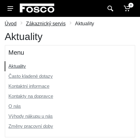
0
Úvod
Zákaznický servis
Aktuality
Aktuality
Menu
Aktuality
Často kladené dotazy
Kontaktní informace
Kontakty na dopravce
O nás
Výhody nákupu u nás
Změny pracovní doby