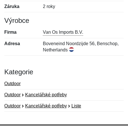
Záruka
2 roky
Výrobce
Firma
Van Os Imports B.V.
Adresa
Boveneind Noordzijde 56, Benschop,
Netherlands
Kategorie
Outdoor
Outdoor
Kancelářské potřeby
Outdoor
Kancelářské potřeby
Liste
Nová recenze
Nový dotaz