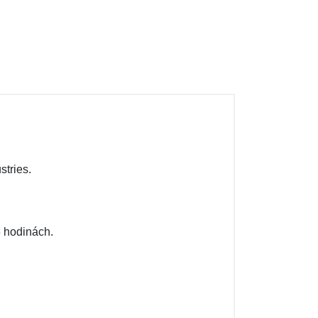
tries.
6 hodinách.