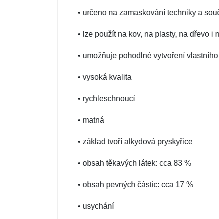
• určeno na zamaskování techniky a sou
• lze použít na kov, na plasty, na dřevo i 
• umožňuje pohodlné vytvoření vlastníh
• vysoká kvalita
• rychleschnoucí
• matná
• základ tvoří alkydová pryskyřice
• obsah těkavých látek: cca 83 %
• obsah pevných částic: cca 17 %
• usychání