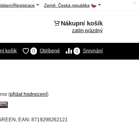
hlášení/Registrace
Země:
Česká republika
Nákupní košík
zatím prázdný
í košík
Oblíbené
Srovnání
0
0
eno (
přidat hodnocení
)
TGREEN, EAN: 8719298262121