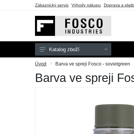
Zákaznický servis
Výhody nákupu
Doprava a plat
Katalog zboží
Dětské
Úvod
Barva ve spreji Fosco - sovietgreen
Doplňky
Barva ve spreji Fo
Outdoor
Batohy a tašky
Taktické vybavení
Dárkové poukazy
Výprodej