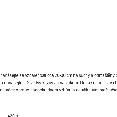
k nanášejte ze vzdálenosti cca 20-30 cm na suchý a odmaštěný 
 a nanášejte 1-2 vrstvy křížovým nástřikem. Doba schnutí: zasc
ní práce obraťte nádobku dnem vzhůru a odstříknutím pročistěte
420 g