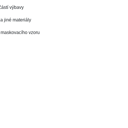
částí výbavy
na jiné materiály
o maskovacího vzoru