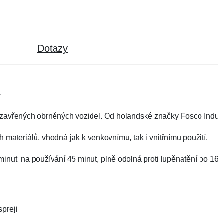
Dotazy
í
uzavřených obrněných vozidel. Od holandské značky Fosco Indus
 materiálů, vhodná jak k venkovnímu, tak i vnitřnímu použití.
inut, na používání 45 minut, plně odolná proti lupěnatění po 1
preji