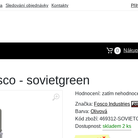
ba
Sledování objednávky
Kontakty
Při
Nákupn
0
sco - sovietgreen
Hodnocení:
zatím nehodnoc
Značka:
Fosco Industries
Barva:
Olivová
Kód zboží: 469312-SOVIE
Dostupnost:
skladem 2 ks