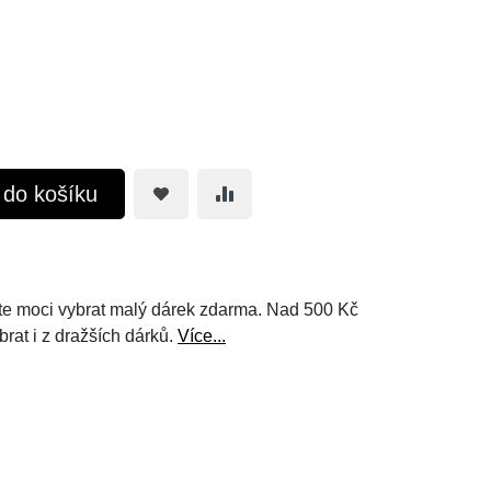
t do košíku
e moci vybrat malý dárek zdarma. Nad 500 Kč
brat i z dražších dárků.
Více...