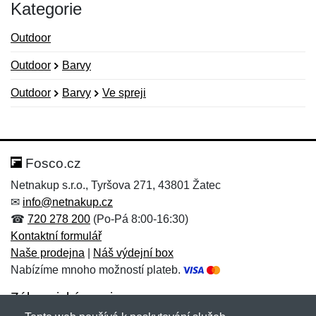
Kategorie
Outdoor
Outdoor
Barvy
Outdoor
Barvy
Ve spreji
Nová recenze
Nový dotaz
Hodnocení:
Jméno:
*
*
Fosco.cz
Netnakup s.r.o., Tyršova 271, 43801 Žatec
✉
info@netnakup.cz
Jméno:
E-mail:
*
*
☎
720 278 200
(Po-Pá 8:00-16:30)
Kontaktní formulář
Naše prodejna
|
Náš výdejní box
Nabízíme mnoho možností plateb.
E-mail:
*
Zpráva
*
Zákaznický servis