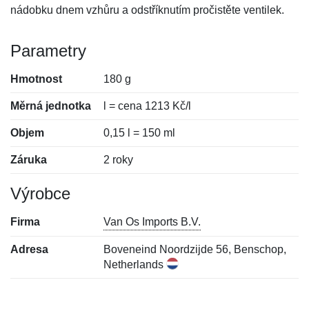
nádobku dnem vzhůru a odstříknutím pročistěte ventilek.
Parametry
Hmotnost
180 g
Měrná jednotka
l = cena 1213 Kč/l
Objem
0,15 l = 150 ml
Záruka
2 roky
Výrobce
Firma
Van Os Imports B.V.
Adresa
Boveneind Noordzijde 56, Benschop,
Netherlands