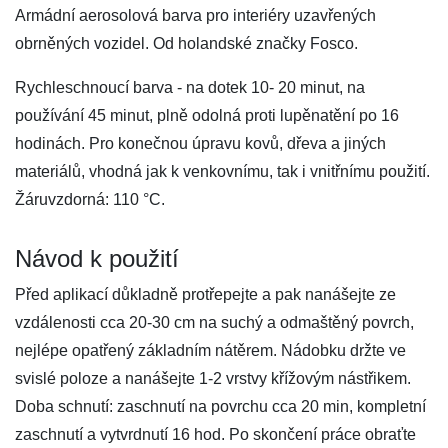
Armádní aerosolová barva pro interiéry uzavřených
obrněných vozidel. Od holandské značky Fosco.
Rychleschnoucí barva - na dotek 10- 20 minut, na
používání 45 minut, plně odolná proti lupěnatění po 16
hodinách. Pro konečnou úpravu kovů, dřeva a jiných
materiálů, vhodná jak k venkovnímu, tak i vnitřnímu použití.
Žáruvzdorná: 110 °C.
Návod k použití
Před aplikací důkladně protřepejte a pak nanášejte ze
vzdálenosti cca 20-30 cm na suchý a odmaštěný povrch,
nejlépe opatřený základním nátěrem. Nádobku držte ve
svislé poloze a nanášejte 1-2 vrstvy křížovým nástřikem.
Doba schnutí: zaschnutí na povrchu cca 20 min, kompletní
zaschnutí a vytvrdnutí 16 hod. Po skončení práce obraťte