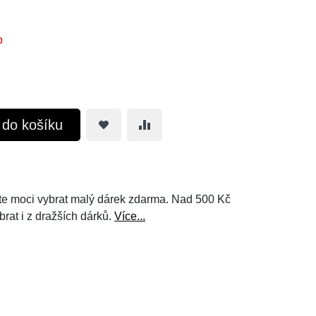
b
t do košíku
e moci vybrat malý dárek zdarma. Nad 500 Kč
brat i z dražších dárků.
Více...