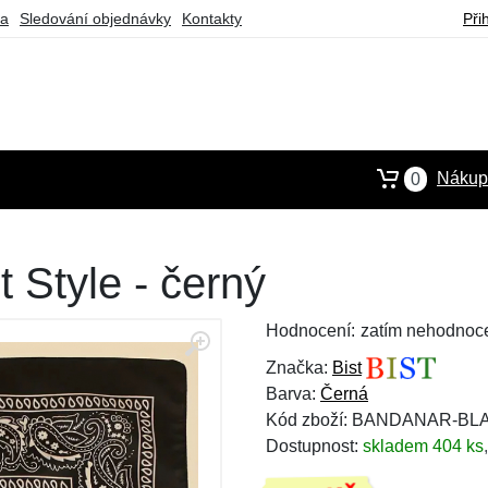
ba
Sledování objednávky
Kontakty
Při
Nákupn
0
 Style - černý
Hodnocení:
zatím nehodnoc
Značka:
Bist
Barva:
Černá
Kód zboží: BANDANAR-BL
Dostupnost:
skladem 404 ks