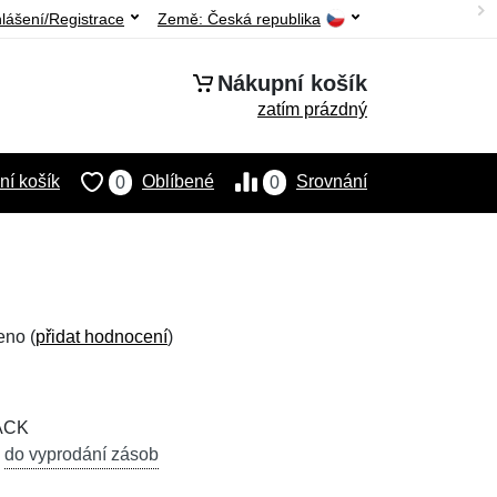
hlášení/Registrace
Země:
Česká republika
Nákupní košík
zatím prázdný
í košík
Oblíbené
Srovnání
0
0
eno (
přidat hodnocení
)
ACK
,
do vyprodání zásob