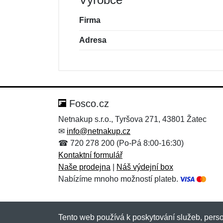
Firma
Adresa
Nová recenze
Nový dotaz
Hodnocení:
Jméno:
*
*
Fosco.cz
Netnakup s.r.o., Tyršova 271, 43801 Žatec
✉
info@netnakup.cz
Zpráva
Zpráva
*
*
☎ 720 278 200 (Po-Pá 8:00-16:30)
Kontaktní formulář
Naše prodejna
|
Náš výdejní box
Nabízíme mnoho možností plateb.
Tento web používá k poskytování služeb, perso