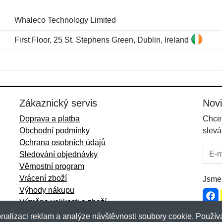
Whaleco Technology Limited
First Floor, 25 St. Stephens Green, Dublin, Ireland
Jméno:
E-mail:
*
*
E-mail:
*
Zákaznický servis
Nov
Doprava a platba
Chcet
Obchodní podmínky
slevá
Ochrana osobních údajů
E-mai
Sledování objednávky
Věrnostní program
Vrácení zboží
Jsme 
Výhody nákupu
Výměna velikosti a zboží
Více informací...
nalizaci reklam a analýze návštěvnosti soubory cookie. Používá