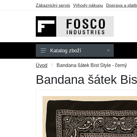
Zákaznický servis
Výhody nákupu
Doprava a plat
Katalog zboží
Dětské
Úvod
Bandana šátek Bist Style - černý
Doplňky
Bandana šátek Bist
Outdoor
Batohy a tašky
Taktické vybavení
Dárkové poukazy
Výprodej